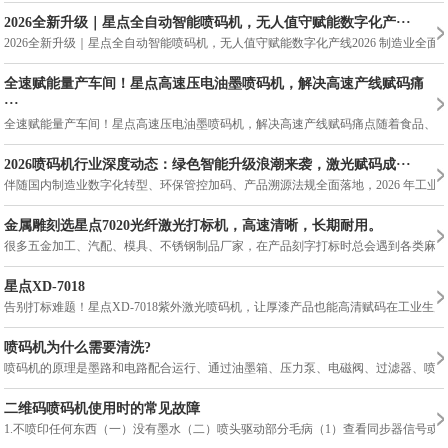
2026全新升级｜星点全自动智能喷码机，无人值守赋能数字化产···
2026全新升级｜星点全自动智能喷码机，无人值守赋能数字化产线2026 制造业
全速赋能量产车间！星点高速压电油墨喷码机，解决高速产线赋码痛
···
全速赋能量产车间！星点高速压电油墨喷码机，解决高速产线赋码痛点随着食品、日
2026喷码机行业深度动态：绿色智能升级浪潮来袭，激光赋码成···
伴随国内制造业数字化转型、环保管控加码、产品溯源法规全面落地，2026 年工业
金属雕刻选星点7020光纤激光打标机，高速清晰，长期耐用。
很多五金加工、汽配、模具、不锈钢制品厂家，在产品刻字打标时总会遇到各类麻烦：
星点XD-7018
告别打标难题！星点XD-7018紫外激光喷码机，让厚漆产品也能高清赋码在工业
喷码机为什么需要清洗?
喷码机的原理是墨路和电路配合运行、通过油墨箱、压力泵、电磁阀、过滤器、喷头
二维码喷码机使用时的常见故障
1.不喷印任何东西（一）没有墨水（二）喷头驱动部分毛病（1）查看同步器信号