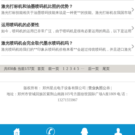
激光打标机和油墨喷码机比照的优势？
激光打标技能相关于油墨喷码技能来说是一种更**的技能。激光打标机在我国市场上
运用喷码机的必要性
如今，喷码机的运用已非常广泛，由于喷码机是很有必要运用的商品，以下是运用喷
激光喷码机会完全取代墨水喷码机吗？
激光喷码机给我们的**印象从喷码机价格来看**会超过传统喷码机，并且进口激
共850条 当前1/57页
首页
前一页
1
2
3
4
5
···
后一页
尾页
版权所有： 郑州星点电子设备有限公司 |
营业执照公示
|
地址：郑州市管城回族区紫荆山南路105号方圆创世国际广场A座1809 电 话：
13271555967