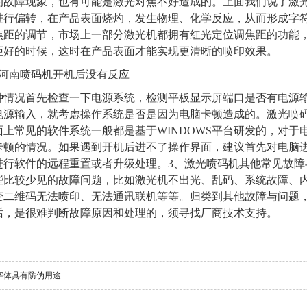
的故障现象，也有可能是激光对焦不好造成的。上面我们说了激
进行偏转，在产品表面烧灼，发生物理、化学反应，从而形成字
焦距的调节，市场上一部分激光机都拥有红光定位调焦距的功能
距好的时候，这时在产品表面才能实现更清晰的喷印效果。
河南喷码机开机后没有反应
种情况首先检查一下电源系统，检测平板显示屏端口是否有电源
电源输入，就考虑操作系统是否是因为电脑卡顿造成的。激光喷
面上常见的软件系统一般都是基于WINDOWS平台研发的，对
卡顿的情况。如果遇到开机后进不了操作界面，建议首先对电脑
进行软件的远程重置或者升级处理。3、激光喷码机其他常见故障
些比较少见的故障问题，比如激光机不出光、乱码、系统故障、
变二维码无法喷印、无法通讯联机等等。归类到其他故障与问题
话，是很难判断故障原因和处理的，须寻找厂商技术支持。
字体具有防伪用途