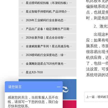
机比较常见
星点喷码机铝扣板（吊顶铝扣板）···
偏振镜系统
星点智能手持喷码机 产品详情介···
点，也就是
时，则是焦
2026年工业赋码行业全新动态···
2
、激光
产品出厂必备！稳定清晰生产日期···
出现这
2026全新升级｜星点全自动智···
应；如果有
脑系统，市
全速赋能量产车间！星点高速压电···
很容易出现
2026喷码机行业深度动态：绿···
机供应商，
了，包括一
金属雕刻选星点7020光纤激光···
法设置、可
星点XD-7018
系统培训的
常见问题
请您留言
PROCESS
上一篇：
喷码机
感谢您的关注，当前客服人员不在
线，请填写一下您的信息，我们会
尽快和您联系。